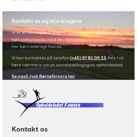
Kontakt os og bliv klogere
Vi er et socialpædagogisk opholdssted, som har et
tæt samarbejde med de i øjeblikket 5 kommuner som
har børn anbragt hos os.
Vi kan kontaktes på telefon
(+45) 97 81 09 33
, hvis I vil
høre nærmere om et socialpædagogisk opholdssted.
Se også Jysk Børneforsorg her
Kontakt os