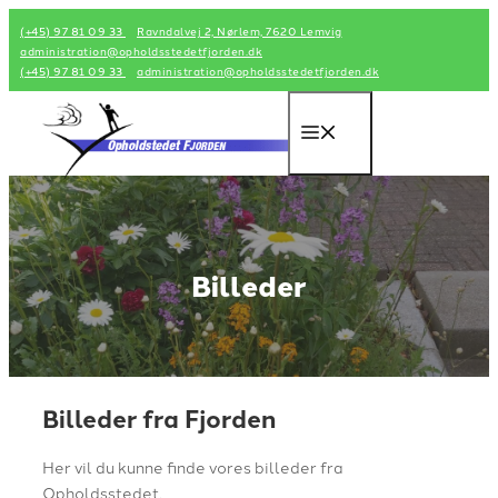
Hop
(+45) 97 81 09 33
Ravndalvej 2, Nørlem, 7620 Lemvig
til
administration@opholdsstedetfjorden.dk
indhold
(+45) 97 81 09 33
administration@opholdsstedetfjorden.dk
Menu
Billeder
Billeder fra Fjorden
Her vil du kunne finde vores billeder fra
Opholdsstedet.